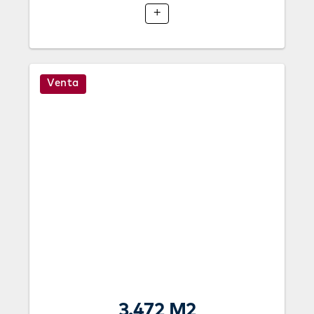
+
Venta
3.472 M2